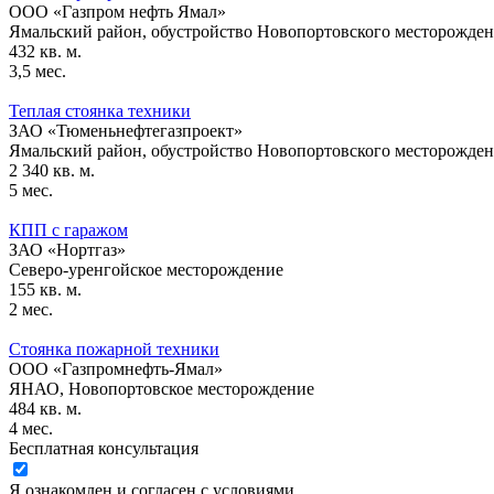
ООО «Газпром нефть Ямал»
Ямальский район, обустройство Новопортовского месторожде
432
кв. м.
3,5
мес.
Теплая стоянка техники
ЗАО «Тюменьнефтегазпроект»
Ямальский район, обустройство Новопортовского месторожде
2 340
кв. м.
5
мес.
КПП с гаражом
ЗАО «Нортгаз»
Северо-уренгойское месторождение
155
кв. м.
2
мес.
Стоянка пожарной техники
ООО «Газпромнефть-Ямал»
ЯНАО, Новопортовское месторождение
484
кв. м.
4
мес.
Бесплатная консультация
Я ознакомлен и согласен с условиями