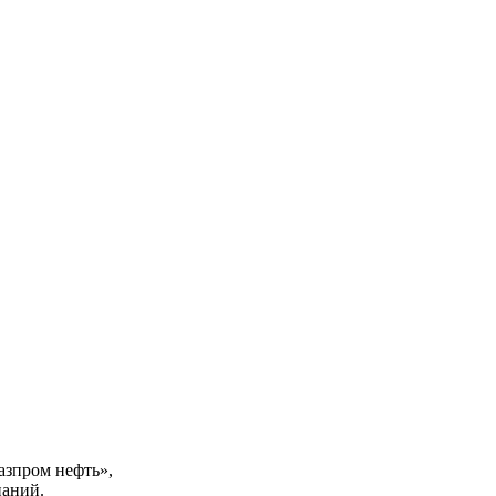
зпром нефть»,
аний.